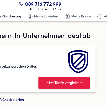
089 716 772 999
Mo. – Fr. von 8 – 17 Uhr
e Absicherung
Meine Eckdaten
Meine Preise
A
2
3
4
hern Ihr Unternehmen ideal ab
rsatz­ansprüchen Dritter.
Jetzt Tarife vergleichen
fsCheck starten