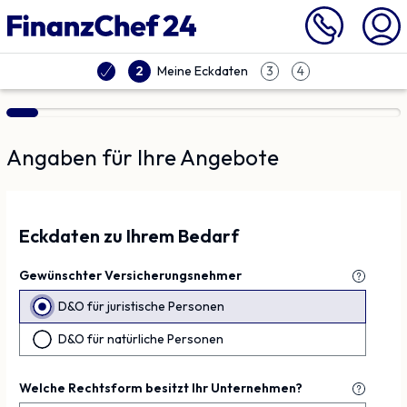
Vergleich | Finanzchef24
Meine Eckdaten
2
3
4
Angaben für Ihre Angebote
Eckdaten zu Ihrem Bedarf
Gewünschter Versicherungsnehmer
D&O für juristische Personen
D&O für natürliche Personen
Welche Rechtsform besitzt Ihr Unternehmen?