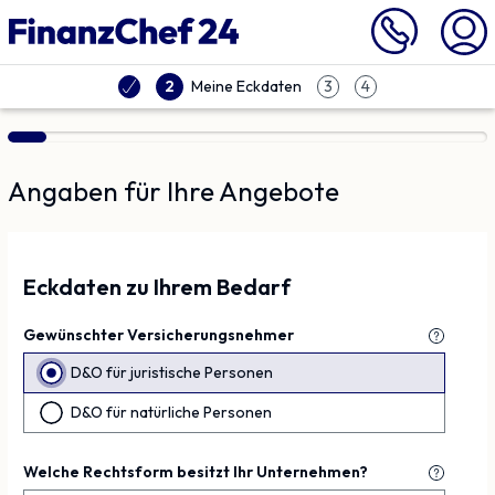
Vergleich | Finanzchef24
Meine Eckdaten
2
3
4
Angaben für Ihre Angebote
Eckdaten zu Ihrem Bedarf
Gewünschter Versicherungsnehmer
D&O für juristische Personen
D&O für natürliche Personen
Welche Rechtsform besitzt Ihr Unternehmen?