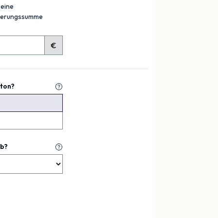
 eine
icherungssumme
€
ton?
eb?