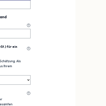
land
t.) für ein
Schätzung. Als
us Ihrem
er
 gesamten