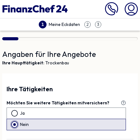
Vergleich | Finanzchef24
Meine Eckdaten
1
2
3
Angaben für Ihre Angebote
Ihre Haupttätigkeit:
Trockenbau
Ihre Tätigkeiten
Möchten Sie weitere Tätigkeiten mitversichern?
Ja
Nein