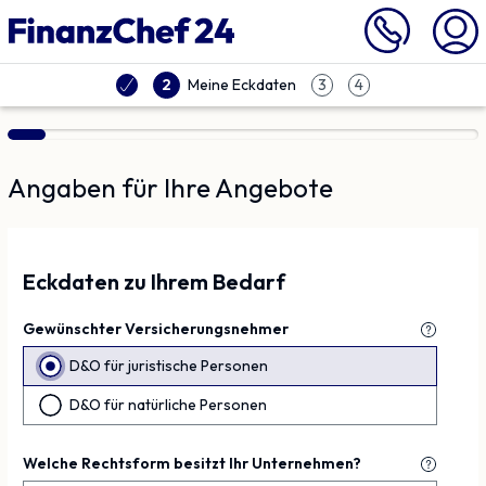
Vergleich | Finanzchef24
Meine Eckdaten
2
3
4
Angaben für Ihre Angebote
Eckdaten zu Ihrem Bedarf
Gewünschter Versicherungsnehmer
D&O für juristische Personen
D&O für natürliche Personen
Welche Rechtsform besitzt Ihr Unternehmen?