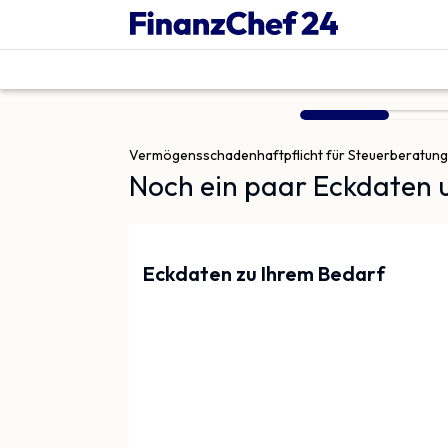
Vergleich | Finanzchef24
Vermögens­schaden­haftpflicht für Steuerberatung
Noch ein paar Eckdaten u
Eckdaten zu Ihrem Bedarf