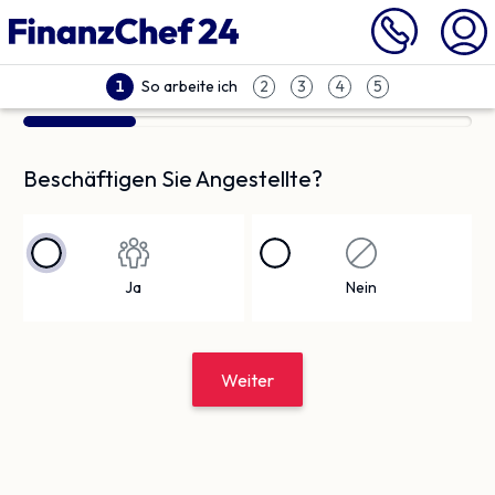
So arbeite ich
1
2
3
4
5
Beschäftigen Sie Angestellte?
Ja
Nein
Weiter