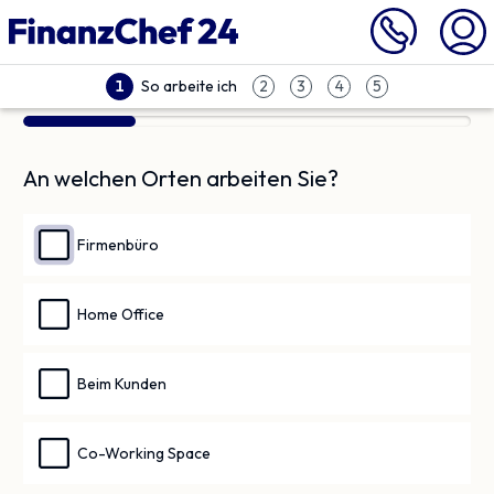
So arbeite ich
1
2
3
4
5
An welchen Orten arbeiten Sie?
Firmenbüro
Home Office
Beim Kunden
Co-Working Space