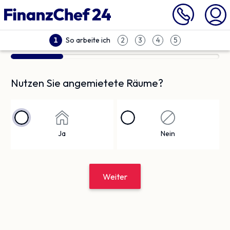
So arbeite ich
1
2
3
4
5
Nutzen Sie angemietete Räume?
Ja
Nein
Weiter