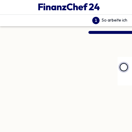
So arbeite ich
1