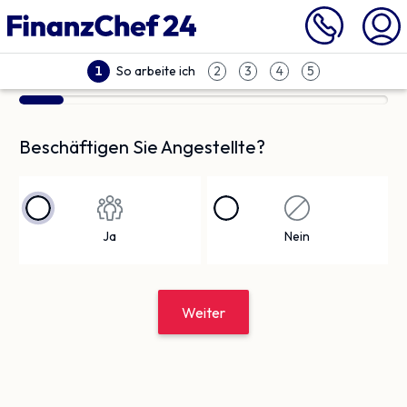
So arbeite ich
1
2
3
4
5
Beschäftigen Sie Angestellte?
Ja
Nein
Weiter