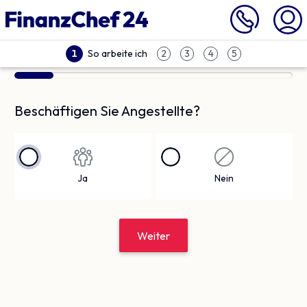
So arbeite ich
1
2
3
4
5
Beschäftigen Sie Angestellte?
Ja
Nein
Weiter