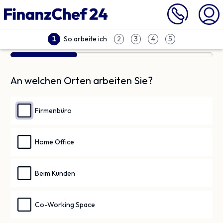
So arbeite ich
1
2
3
4
5
An welchen Orten arbeiten Sie?
Firmenbüro
Home Office
Beim Kunden
Co-Working Space