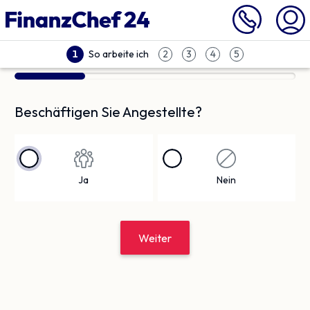
So arbeite ich
1
2
3
4
5
Beschäftigen Sie Angestellte?
Ja
Nein
Weiter