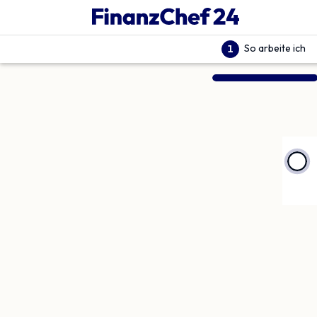
So arbeite ich
1